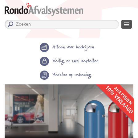
Alleen voor bedrijven
Veilig en snel bestellen
Betalen op rekening
10% VERLAAGD
ALLE PRIJZEN