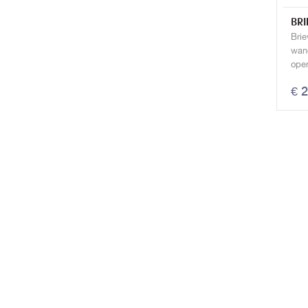
BRI
Brie
wand
ope
€ 