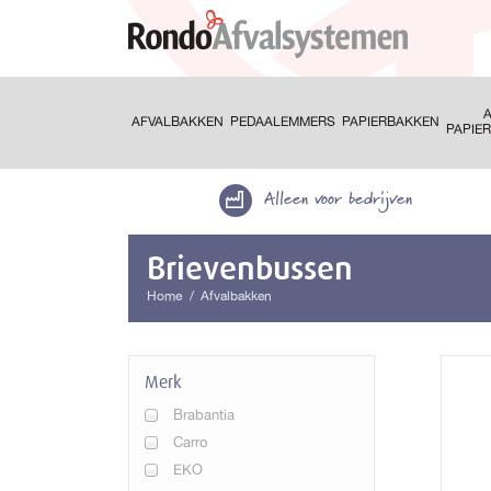
A
AFVALBAKKEN
PEDAALEMMERS
PAPIERBAKKEN
PAPIE
Alleen voor bedrijven
Brievenbussen
Home
Afvalbakken
Merk
Brabantia
Carro
EKO