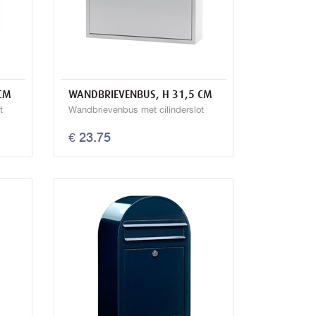
CM
WANDBRIEVENBUS, H 31,5 CM
t
Wandbrievenbus met cilinderslot
€ 23.75