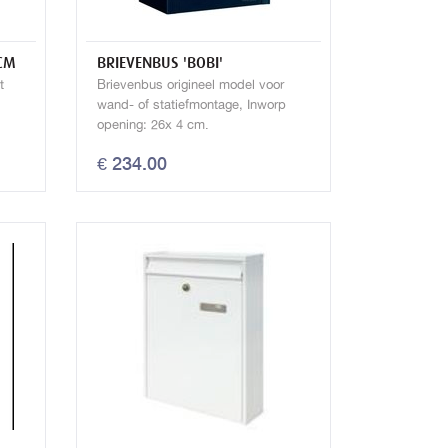
CM
BRIEVENBUS 'BOBI'
t
Brievenbus origineel model voor
wand- of statiefmontage, Inworp
opening: 26x 4 cm.
€ 234.00