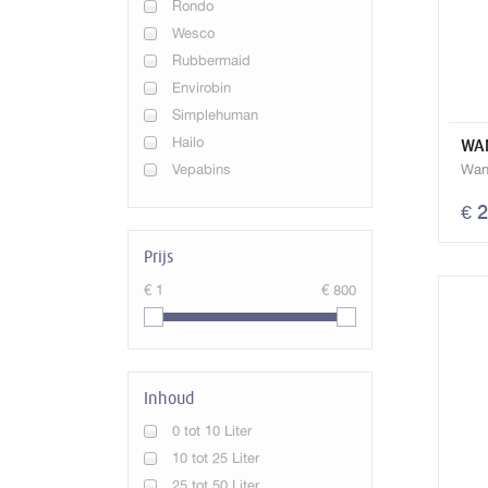
Rondo
Wesco
Rubbermaid
Envirobin
Simplehuman
Hailo
WAN
Vepabins
Wan
€ 
Prijs
€ 1
€ 800
Inhoud
0 tot 10 Liter
10 tot 25 Liter
25 tot 50 Liter