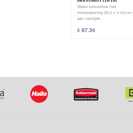
BRIEVENBUS LEIPZIG
Stalen brievenbus met
inworpopening (25,2 x 3 cm) en 
aan voorzijde.
€ 67.34