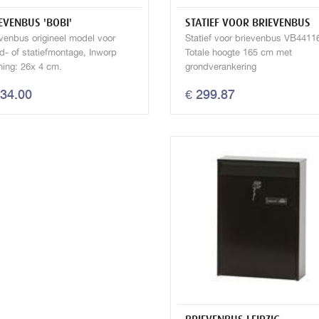
EVENBUS 'BOBI'
STATIEF VOOR BRIEVENBUS
venbus origineel model voor
Statief voor brievenbus VB4411
- of statiefmontage, Inworp
Totale hoogte 165 cm met
ning: 26x 4 cm.
grondverankering
234.00
€ 299.87